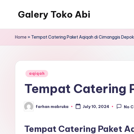
Galery Toko Abi
Home
»
Tempat Catering Paket Aqiqah di Cimanggis Depok
Posted
aqiqah
in
Tempat Catering 
farhan mabruka
July 10, 2024
No 
Posted
by
Tempat Catering Paket A