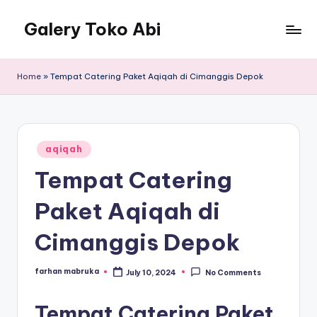
Galery Toko Abi
Home
»
Tempat Catering Paket Aqiqah di Cimanggis Depok
Posted
aqiqah
in
Tempat Catering
Paket Aqiqah di
Cimanggis Depok
farhan mabruka
July 10, 2024
No Comments
Posted
by
Tempat Catering Paket