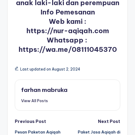
anak laki-laki dan perempuan
Info Pemesanan
Web kami :
https://nur-aqiqah.com
Whatsapp :
https://wa.me/08111045370
Last updated on August 2, 2024
farhan mabruka
View All Posts
Post
Previous Post
Next Post
Pesan Paketan Aqiqah
Paket Jasa Aqiqah di