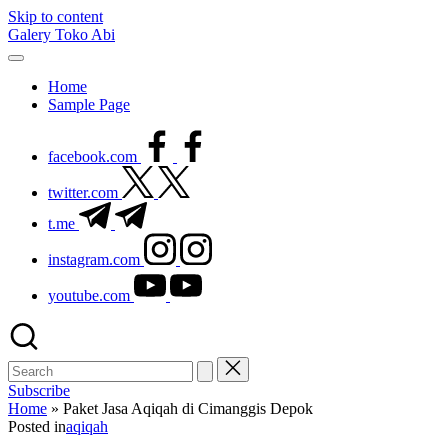
Skip to content
Galery Toko Abi
Home
Sample Page
facebook.com
twitter.com
t.me
instagram.com
youtube.com
Subscribe
Home
»
Paket Jasa Aqiqah di Cimanggis Depok
Posted in
aqiqah