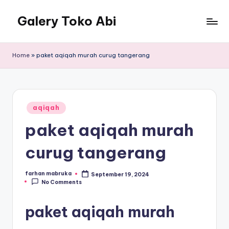
Galery Toko Abi
Home
»
paket aqiqah murah curug tangerang
Posted
aqiqah
in
paket aqiqah murah
curug tangerang
farhan mabruka
September 19, 2024
Posted
No Comments
by
paket aqiqah murah