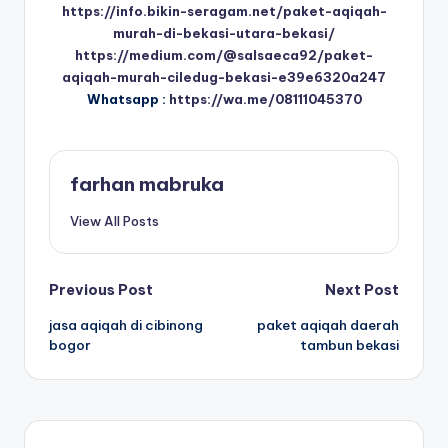
https://info.bikin-seragam.net/paket-aqiqah-
murah-di-bekasi-utara-bekasi/
https://medium.com/@salsaeca92/paket-
aqiqah-murah-ciledug-bekasi-e39e6320a247
Whatsapp :
https://wa.me/08111045370
farhan mabruka
View All Posts
Post
Previous Post
Next Post
jasa aqiqah di cibinong
paket aqiqah daerah
navigation
bogor
tambun bekasi