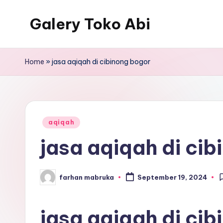
Galery Toko Abi
Home
»
jasa aqiqah di cibinong bogor
Posted
aqiqah
in
jasa aqiqah di ci
farhan mabruka
September 19, 2024
Posted
by
jasa aqiqah di ci