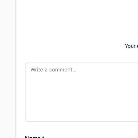
Your 
Name
*