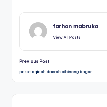
farhan mabruka
View All Posts
Post
Previous Post
paket aqiqah daerah cibinong bogor
navigation