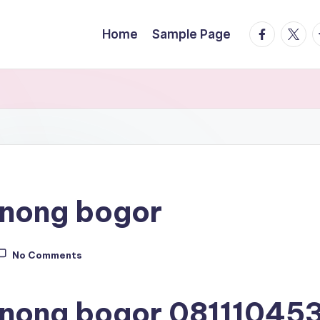
facebook.
twitte
t
Home
Sample Page
binong bogor
No Comments
binong bogor
08111045