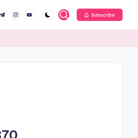
com
r.com
.me
instagram.com
youtube.com
Subscribe
370