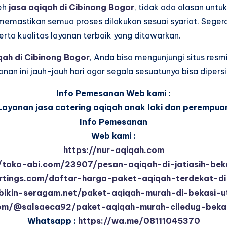
eh
jasa aqiqah di Cibinong Bogor
, tidak ada alasan untu
emastikan semua proses dilakukan sesuai syariat. Segera
rta kualitas layanan terbaik yang ditawarkan.
qah di Cibinong Bogor
, Anda bisa mengunjungi situs res
an ini jauh-jauh hari agar segala sesuatunya bisa dipers
Info Pemesanan Web kami :
Layanan jasa catering aqiqah anak laki dan perempua
Info Pemesanan
Web kami :
https://nur-aqiqah.com
//toko-abi.com/23907/pesan-aqiqah-di-jatiasih-beka
artings.com/daftar-harga-paket-aqiqah-terdekat-d
o.bikin-seragam.net/paket-aqiqah-murah-di-bekasi-u
com/@salsaeca92/paket-aqiqah-murah-ciledug-bek
Whatsapp :
https://wa.me/08111045370