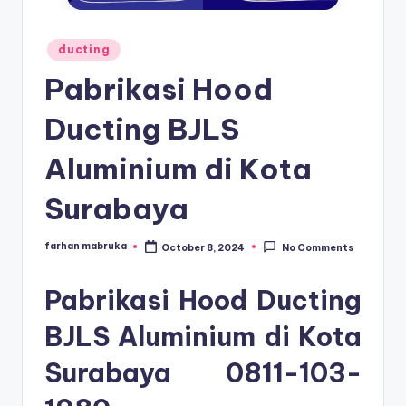
Posted
ducting
in
Pabrikasi Hood
Ducting BJLS
Aluminium di Kota
Surabaya
farhan mabruka
October 8, 2024
No Comments
Posted
by
Pabrikasi Hood Ducting
BJLS Aluminium di Kota
Surabaya
0811-103-