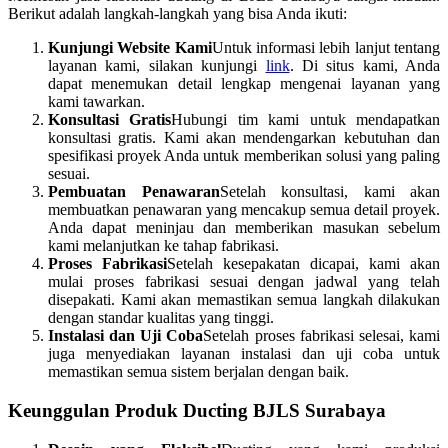
Berikut adalah langkah-langkah yang bisa Anda ikuti:
Kunjungi Website Kami
Untuk informasi lebih lanjut tentang
layanan kami, silakan kunjungi
link
. Di situs kami, Anda
dapat menemukan detail lengkap mengenai layanan yang
kami tawarkan.
Konsultasi Gratis
Hubungi tim kami untuk mendapatkan
konsultasi gratis. Kami akan mendengarkan kebutuhan dan
spesifikasi proyek Anda untuk memberikan solusi yang paling
sesuai.
Pembuatan Penawaran
Setelah konsultasi, kami akan
membuatkan penawaran yang mencakup semua detail proyek.
Anda dapat meninjau dan memberikan masukan sebelum
kami melanjutkan ke tahap fabrikasi.
Proses Fabrikasi
Setelah kesepakatan dicapai, kami akan
mulai proses fabrikasi sesuai dengan jadwal yang telah
disepakati. Kami akan memastikan semua langkah dilakukan
dengan standar kualitas yang tinggi.
Instalasi dan Uji Coba
Setelah proses fabrikasi selesai, kami
juga menyediakan layanan instalasi dan uji coba untuk
memastikan semua sistem berjalan dengan baik.
Keunggulan Produk Ducting BJLS Surabaya