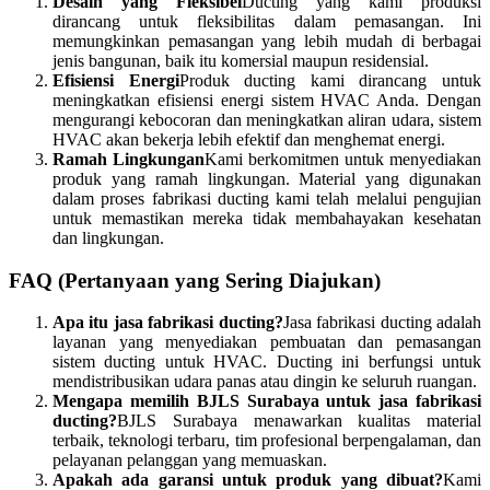
Desain yang Fleksibel
Ducting yang kami produksi
dirancang untuk fleksibilitas dalam pemasangan. Ini
memungkinkan pemasangan yang lebih mudah di berbagai
jenis bangunan, baik itu komersial maupun residensial.
Efisiensi Energi
Produk ducting kami dirancang untuk
meningkatkan efisiensi energi sistem HVAC Anda. Dengan
mengurangi kebocoran dan meningkatkan aliran udara, sistem
HVAC akan bekerja lebih efektif dan menghemat energi.
Ramah Lingkungan
Kami berkomitmen untuk menyediakan
produk yang ramah lingkungan. Material yang digunakan
dalam proses fabrikasi ducting kami telah melalui pengujian
untuk memastikan mereka tidak membahayakan kesehatan
dan lingkungan.
FAQ (Pertanyaan yang Sering Diajukan)
Apa itu jasa fabrikasi ducting?
Jasa fabrikasi ducting adalah
layanan yang menyediakan pembuatan dan pemasangan
sistem ducting untuk HVAC. Ducting ini berfungsi untuk
mendistribusikan udara panas atau dingin ke seluruh ruangan.
Mengapa memilih BJLS Surabaya untuk jasa fabrikasi
ducting?
BJLS Surabaya menawarkan kualitas material
terbaik, teknologi terbaru, tim profesional berpengalaman, dan
pelayanan pelanggan yang memuaskan.
Apakah ada garansi untuk produk yang dibuat?
Kami