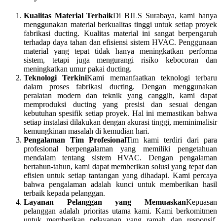
Kualitas Material Terbaik
Di BJLS Surabaya, kami hanya
menggunakan material berkualitas tinggi untuk setiap proyek
fabrikasi ducting. Kualitas material ini sangat berpengaruh
terhadap daya tahan dan efisiensi sistem HVAC. Penggunaan
material yang tepat tidak hanya meningkatkan performa
sistem, tetapi juga mengurangi risiko kebocoran dan
meningkatkan umur pakai ducting.
Teknologi Terkini
Kami memanfaatkan teknologi terbaru
dalam proses fabrikasi ducting. Dengan menggunakan
peralatan modern dan teknik yang canggih, kami dapat
memproduksi ducting yang presisi dan sesuai dengan
kebutuhan spesifik setiap proyek. Hal ini memastikan bahwa
setiap instalasi dilakukan dengan akurasi tinggi, meminimalisir
kemungkinan masalah di kemudian hari.
Pengalaman Tim Profesional
Tim kami terdiri dari para
profesional berpengalaman yang memiliki pengetahuan
mendalam tentang sistem HVAC. Dengan pengalaman
bertahun-tahun, kami dapat memberikan solusi yang tepat dan
efisien untuk setiap tantangan yang dihadapi. Kami percaya
bahwa pengalaman adalah kunci untuk memberikan hasil
terbaik kepada pelanggan.
Layanan Pelanggan yang Memuaskan
Kepuasan
pelanggan adalah prioritas utama kami. Kami berkomitmen
untuk memberikan pelayanan yang ramah dan responsif,