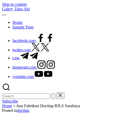
Skip to content
Galery Toko Abi
Home
Sample Page
facebook.com
twitter.com
t.me
instagram.com
youtube.com
Subscribe
Home
»
Jasa Fabrikasi Ducting BJLS Surabaya
Posted in
ducting