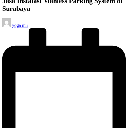
Jasa Instalasi Manless Parking System di
Surabaya
Posted
yoga mii
by