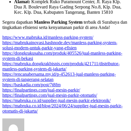
Alamat:
Komplek Ruko Paramount Center, Jl. Raya Klp.
Dua Jl. Boulevard Raya Gading Serpong No.8, Klp. Dua,
Kec. Klp. Dua, Kabupaten Tangerang, Banten 15810
Segera dapatkan
Manless Parking System
terbaik di Surabaya dan
tingkatkan efisiensi serta kenyamanan parkir di area Anda!
https://www.mabruka.id/manless-parking-system/
https://mabrukainovasi.hashnode.dev/manless-parking-system-
solusi-modern-untuk-parkir-yang-efisien
https://dongkrakusaha.com/produk/405526/jual-manless-parking-
system-di-bekasi
https://mabruka.dongkrakbisnis.com/produk/421711/distributor-
manless-parking-system-di-jakarta/
https://rencanabersama.my.id/p-452613-jual-manless-parking-
system-di-tangerang-selatan
https://baskadia.com/post/7t8fm
https://finalpartings.com/jual-mesin-parkir/
https://finalpartings.com/jual-mesin-parkir-otomatis/
https://mabruka.co.id/supplier-jual-mesin-parkir-elektronik/
https://mabruka.co.id/blog/2024/06/24/supplier-jual-mesin-parkir-
otomatis-di-jakarta/