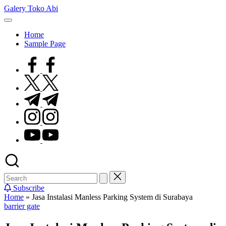
Skip
Galery Toko Abi
to
content
Home
Sample Page
facebook.com
twitter.com
t.me
instagram.com
youtube.com
Subscribe
Home
»
Jasa Instalasi Manless Parking System di Surabaya
Posted
barrier gate
in