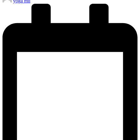
yoga mii
by