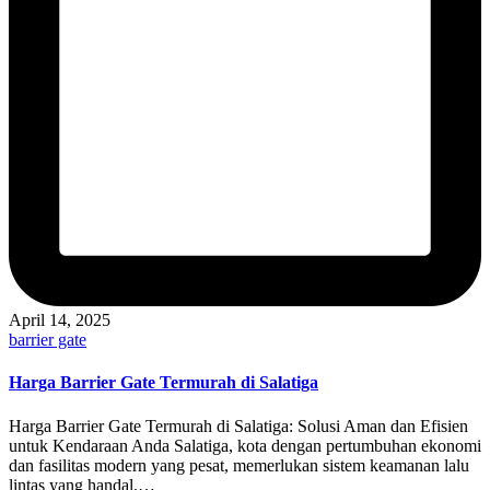
April 14, 2025
Posted
barrier gate
in
Harga Barrier Gate Termurah di Salatiga
Harga Barrier Gate Termurah di Salatiga: Solusi Aman dan Efisien
untuk Kendaraan Anda Salatiga, kota dengan pertumbuhan ekonomi
dan fasilitas modern yang pesat, memerlukan sistem keamanan lalu
lintas yang handal.…