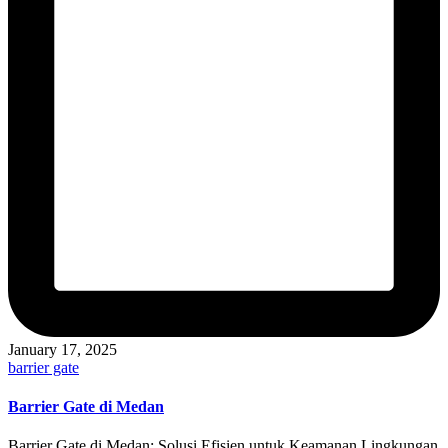
January 17, 2025
Posted
barrier gate
in
Barrier Gate di Medan
Barrier Gate di Medan: Solusi Efisien untuk Keamanan Lingkungan