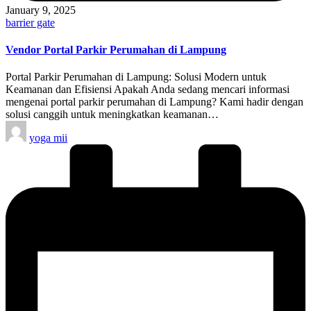
January 9, 2025
Posted
barrier gate
in
Vendor Portal Parkir Perumahan di Lampung
Portal Parkir Perumahan di Lampung: Solusi Modern untuk
Keamanan dan Efisiensi Apakah Anda sedang mencari informasi
mengenai portal parkir perumahan di Lampung? Kami hadir dengan
solusi canggih untuk meningkatkan keamanan…
Posted
yoga mii
by