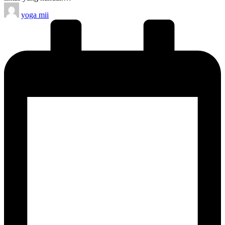
Posted
yoga mii
by