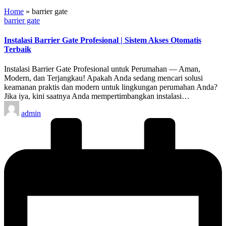
Home
»
barrier gate
Posted
barrier gate
in
Instalasi Barrier Gate Profesional | Sistem Akses Otomatis
Terbaik
Instalasi Barrier Gate Profesional untuk Perumahan — Aman,
Modern, dan Terjangkau! Apakah Anda sedang mencari solusi
keamanan praktis dan modern untuk lingkungan perumahan Anda?
Jika iya, kini saatnya Anda mempertimbangkan instalasi…
Posted
admin
by