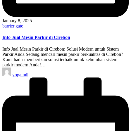
January 8, 2025
Posted
barrier gate
in
Info Jual Mesin Parkir di Cirebon
Info Jual Mesin Parkir di Cirebon: Solusi Modern untuk Sistem
Parkir Anda Sedang mencari mesin parkir berkualitas di Cirebon?
Kami hadir memberikan solusi terbaik untuk kebutuhan sistem
parkir modern Anda!…
Posted
yoga mii
by