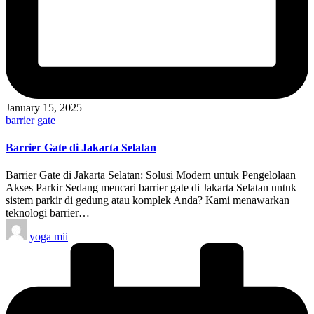
January 15, 2025
Posted
barrier gate
in
Barrier Gate di Jakarta Selatan
Barrier Gate di Jakarta Selatan: Solusi Modern untuk Pengelolaan
Akses Parkir Sedang mencari barrier gate di Jakarta Selatan untuk
sistem parkir di gedung atau komplek Anda? Kami menawarkan
teknologi barrier…
Posted
yoga mii
by