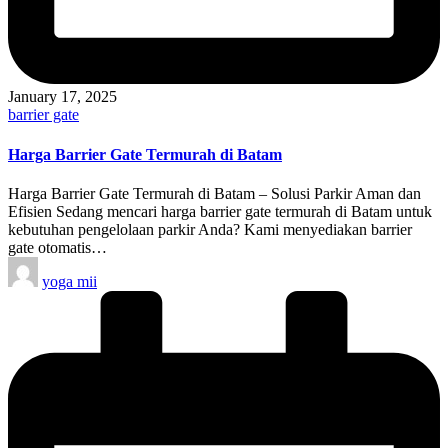
January 17, 2025
Posted
barrier gate
in
Harga Barrier Gate Termurah di Batam
Harga Barrier Gate Termurah di Batam – Solusi Parkir Aman dan
Efisien Sedang mencari harga barrier gate termurah di Batam untuk
kebutuhan pengelolaan parkir Anda? Kami menyediakan barrier
gate otomatis…
Posted
yoga mii
by