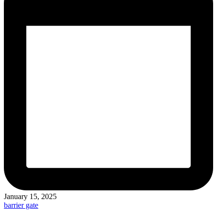
January 15, 2025
Posted
barrier gate
in