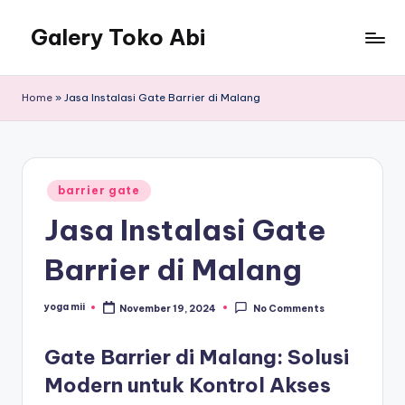
Galery Toko Abi
Home
»
Jasa Instalasi Gate Barrier di Malang
Posted
barrier gate
in
Jasa Instalasi Gate
Barrier di Malang
yoga mii
November 19, 2024
No Comments
Posted
by
Gate Barrier di Malang: Solusi
Modern untuk Kontrol Akses