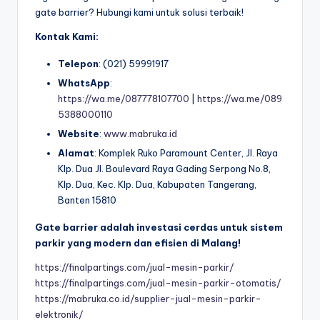
gate barrier? Hubungi kami untuk solusi terbaik!
Kontak Kami:
Telepon
: (021) 59991917
WhatsApp
:
https://wa.me/087778107700
|
https://wa.me/089
5388000110
Website
:
www.mabruka.id
Alamat
: Komplek Ruko Paramount Center, Jl. Raya
Klp. Dua Jl. Boulevard Raya Gading Serpong No.8,
Klp. Dua, Kec. Klp. Dua, Kabupaten Tangerang,
Banten 15810
Gate barrier adalah investasi cerdas untuk sistem
parkir yang modern dan efisien di Malang!
https://finalpartings.com/jual-mesin-parkir/
https://finalpartings.com/jual-mesin-parkir-otomatis/
https://mabruka.co.id/supplier-jual-mesin-parkir-
elektronik/