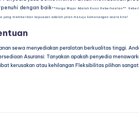
rpenuhi dengan baik
**Harga Wajar Adalah Kunci Keberhasilan**: Keber
rga yang memberikan kepuasan adalah jalan menuju kemenangan acara kita!
tentuan
ayanan sewa menyediakan peralatan berkualitas tinggi. 
sediaan Asuransi: Tanyakan apakah penyedia menawarkan 
ibat kerusakan atau kehilangan Fleksibilitas pilihan sang