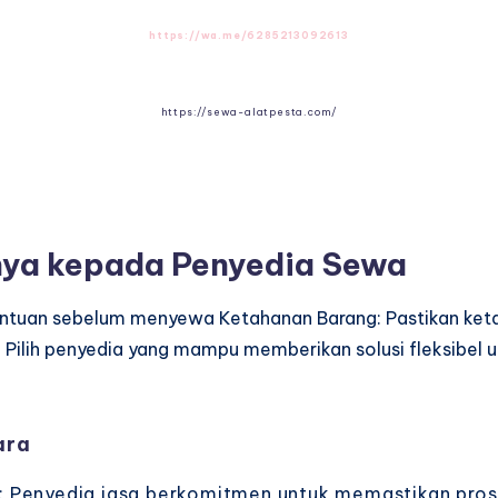
https://wa.me/6285213092613
https://sewa-alatpesta.com/
nya kepada Penyedia Sewa
entuan sebelum menyewa Ketahanan Barang: Pastikan keta
: Pilih penyedia yang mampu memberikan solusi fleksibel
ara
: Penyedia jasa berkomitmen untuk memastikan pros