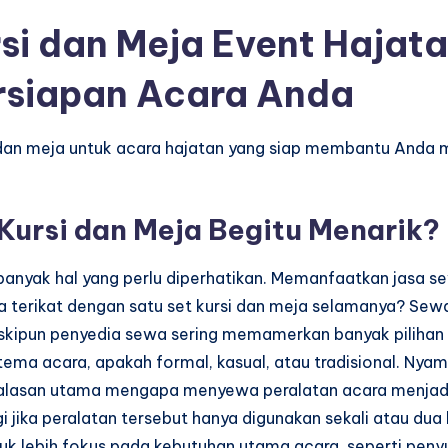
i dan Meja Event Hajata
rsiapan Acara Anda
 dan meja untuk acara hajatan yang siap membantu Anda m
ursi dan Meja Begitu Menarik?
banyak hal yang perlu diperhatikan. Memanfaatkan jasa
pa terikat dengan satu set kursi dan meja selamanya? Sewa
kipun penyedia sewa sering memamerkan banyak pilihan k
ma acara, apakah formal, kasual, atau tradisional. Nyam
tu alasan utama mengapa menyewa peralatan acara menjadi
i jika peralatan tersebut hanya digunakan sekali atau du
tuk lebih fokus pada kebutuhan utama acara, seperti pe