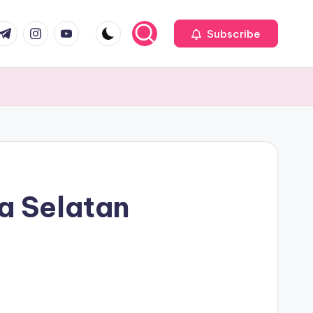
com
r.com
.me
instagram.com
youtube.com
Subscribe
a Selatan