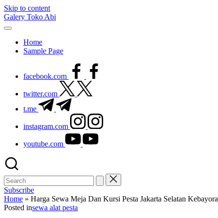
Skip to content
Galery Toko Abi
Home
Sample Page
facebook.com
twitter.com
t.me
instagram.com
youtube.com
Subscribe
Home
»
Harga Sewa Meja Dan Kursi Pesta Jakarta Selatan Kebayor
Posted in
sewa alat pesta