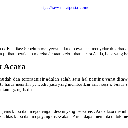
https://sewa-alatpesta.com/
si Kualitas: Sebelum menyewa, lakukan evaluasi menyeluruh terhadap 
n pilihan peralatan mereka dengan kebutuhan acara Anda, baik yang be
k Acara
ah dan terorganisir adalah salah satu hal penting yang ditawa
 harus memilih penyedia jasa yang memberikan nilai sejati, bukan sek
h tamu yang hadir
is kursi dan meja dengan desain yang bervariasi. Anda bisa memilih s
ualitas kursi dan meja yang disewakan. Anda dapat meminta untuk meli