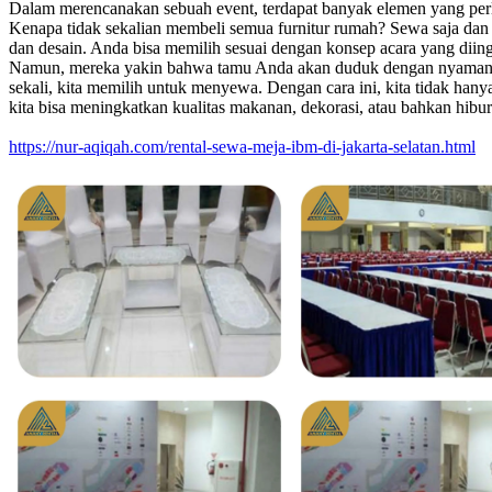
Dalam merencanakan sebuah event, terdapat banyak elemen yang perl
Kenapa tidak sekalian membeli semua furnitur rumah? Sewa saja dan
dan desain. Anda bisa memilih sesuai dengan konsep acara yang diing
Namun, mereka yakin bahwa tamu Anda akan duduk dengan nyaman se
sekali, kita memilih untuk menyewa. Dengan cara ini, kita tidak hany
kita bisa meningkatkan kualitas makanan, dekorasi, atau bahkan hibu
https://nur-aqiqah.com/rental-sewa-meja-ibm-di-jakarta-selatan.html