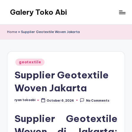
Galery Toko Abi
Home
»
Supplier Geotextile Woven Jakarta
Posted
geotextile
in
Supplier Geotextile
Woven Jakarta
ryan tokoabi
October 6, 2024
No Comments
Posted
by
Supplier Geotextile
Woven di Jakarta: