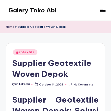
Galery Toko Abi
Home
»
Supplier Geotextile Woven Depok
Posted
geotextile
in
Supplier Geotextile
Woven Depok
ryan tokoabi
October 14, 2024
No Comments
Posted
by
Supplier Geotextile
Woven Depok: Solusi