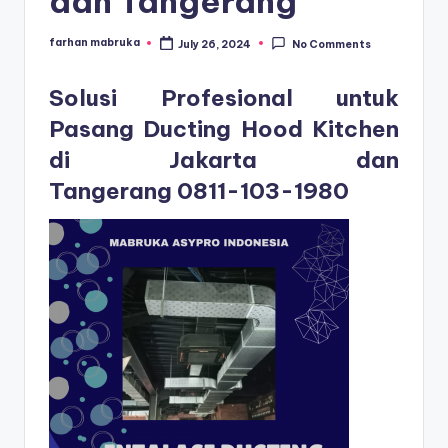
dan Tangerang
farhan mabruka
July 26, 2024
No Comments
Posted
by
Solusi Profesional untuk
Pasang Ducting Hood Kitchen
di Jakarta dan
Tangerang
0811-103-1980