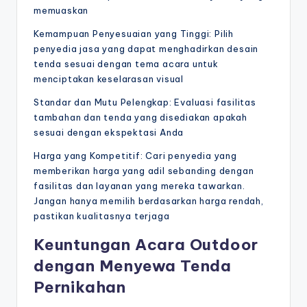
memuaskan
Kemampuan Penyesuaian yang Tinggi: Pilih
penyedia jasa yang dapat menghadirkan desain
tenda sesuai dengan tema acara untuk
menciptakan keselarasan visual
Standar dan Mutu Pelengkap: Evaluasi fasilitas
tambahan dan tenda yang disediakan apakah
sesuai dengan ekspektasi Anda
Harga yang Kompetitif: Cari penyedia yang
memberikan harga yang adil sebanding dengan
fasilitas dan layanan yang mereka tawarkan.
Jangan hanya memilih berdasarkan harga rendah,
pastikan kualitasnya terjaga
Keuntungan Acara Outdoor
dengan Menyewa Tenda
Pernikahan