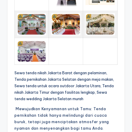
Sewa tenda nikah Jakarta Barat dengan pelaminan,
Tenda pernikahan Jakarta Selatan dengan meja makan,
Sewa tenda untuk acara outdoor Jakarta Utara, Tenda
nikah Jakarta Timur dengan fasilitas lengkap, Sewa
tenda wedding Jakarta Selatan murah
Mewujudkan Kenyamanan untuk Tamu: Tenda
pernikahan tidak hanya melindungi dari cuaca
buruk, tetapi juga menciptakan atmosfer yang
nyaman dan menyenangkan bagi tamu Anda.