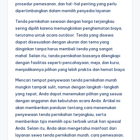
prosedur pemesanan, dan hal-hal penting yang perlu
dipertimbangkan dalam memilih penyedia layanan
Tenda pernikahan sewaan dengan harga terjangkau
sering dipilih karena memungkinkan penghematan biaya,
terutama untuk acara outdoor. Tenda yang disewa
dapat disesuaikan dengan ukuran dan tema yang
diinginkan tanpa harus membeli tenda yang sangat
mahal. Selain itu, tenda pernikahan biasanya dilengkapi
dengan fasilitas seperti pencahayaan, meja, dan kursi,
menjadikannya pilihan yang lebih praktis dan hemat biaya
Mencari tempat penyewaan tenda pernikahan murah
mungkin tampak sulit, namun dengan langkah-langkah
yang tepat, Anda dapat menemukan pilihan yang sesuai
dengan anggaran dan kebutuhan acara Anda. Artikel ini
akan memberikan panduan tentang cara menemukan
penyewaan tenda pernikahan terjangkau, serta
memberikan tips memilih opsi terbaik untuk hari spesial
Anda. Selain itu, Anda akan mengetahui manfaat dari
layanan sewa tenda pernikahan murah, cara pemesanan,