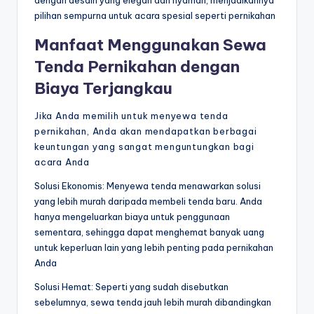
dengan desain yang elegan dan nyaman, menjadikannya
pilihan sempurna untuk acara spesial seperti pernikahan
Manfaat Menggunakan Sewa
Tenda Pernikahan dengan
Biaya Terjangkau
Jika Anda memilih untuk menyewa tenda
pernikahan, Anda akan mendapatkan berbagai
keuntungan yang sangat menguntungkan bagi
acara Anda
Solusi Ekonomis: Menyewa tenda menawarkan solusi
yang lebih murah daripada membeli tenda baru. Anda
hanya mengeluarkan biaya untuk penggunaan
sementara, sehingga dapat menghemat banyak uang
untuk keperluan lain yang lebih penting pada pernikahan
Anda
Solusi Hemat: Seperti yang sudah disebutkan
sebelumnya, sewa tenda jauh lebih murah dibandingkan