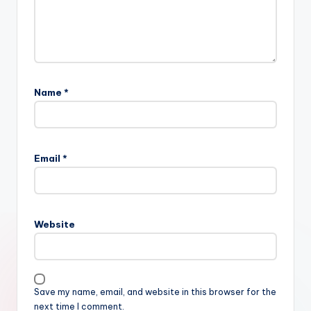
Name
*
Email
*
Website
Save my name, email, and website in this browser for the
next time I comment.