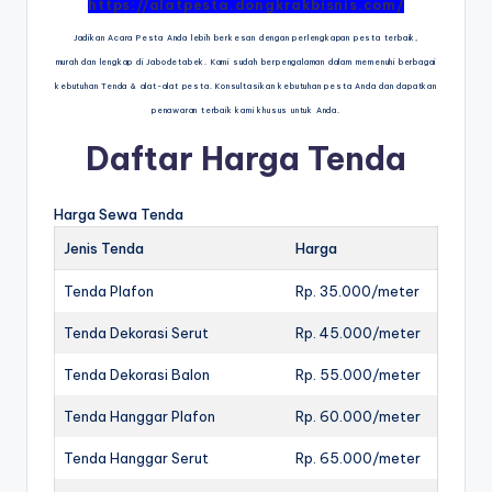
https://alatpesta.dongkrakbisnis.com/
Jadikan Acara Pesta Anda lebih berkesan dengan perlengkapan pesta terbaik,
murah dan lengkap di Jabodetabek. Kami sudah berpengalaman dalam memenuhi berbagai
kebutuhan Tenda & alat-alat pesta. Konsultasikan kebutuhan pesta Anda dan dapatkan
penawaran terbaik kami khusus untuk Anda.
Daftar Harga Tenda
Harga Sewa Tenda
Jenis Tenda
Harga
Tenda Plafon
Rp. 35.000/meter
Tenda Dekorasi Serut
Rp. 45.000/meter
Tenda Dekorasi Balon
Rp. 55.000/meter
Tenda Hanggar Plafon
Rp. 60.000/meter
Tenda Hanggar Serut
Rp. 65.000/meter