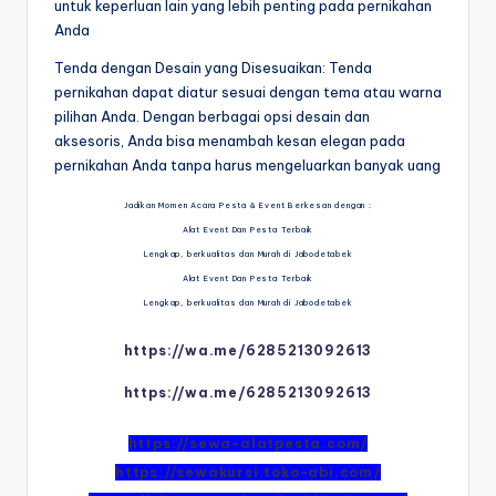
untuk keperluan lain yang lebih penting pada pernikahan
Anda
Tenda dengan Desain yang Disesuaikan: Tenda
pernikahan dapat diatur sesuai dengan tema atau warna
pilihan Anda. Dengan berbagai opsi desain dan
aksesoris, Anda bisa menambah kesan elegan pada
pernikahan Anda tanpa harus mengeluarkan banyak uang
Jadikan Momen Acara Pesta & Event Berkesan dengan :
Alat Event Dan Pesta Terbaik
Lengkap, berkualitas dan Murah di Jabodetabek
Alat Event Dan Pesta Terbaik
Lengkap, berkualitas dan Murah di Jabodetabek
https://wa.me/6285213092613
https://wa.me/6285213092613
https://sewa-alatpesta.com/
https://sewakursi.toko-abi.com/