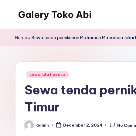
Galery Toko Abi
Home
»
Sewa tenda pernikahan Matraman Matraman Jakart
Posted
sewa alat pesta
in
Sewa tenda perni
Timur
admin
December 2, 2024
No Com
Posted
by