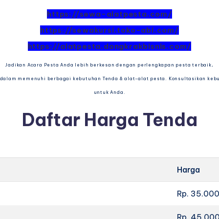
https://sewa-alatpesta.com/
https://sewakursi.toko-abi.com/
https://alatpesta.dongkrakbisnis.com/
Jadikan Acara Pesta Anda lebih berkesan dengan perlengkapan pesta terbaik,
dalam memenuhi berbagai kebutuhan Tenda & alat-alat pesta. Konsultasikan keb
untuk Anda.
Daftar Harga Tenda
Harga
Rp. 35.00
Rp. 45.00