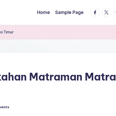
facebook.
twitte
t
Home
Sample Page
a Timur
kahan Matraman Matra
ments