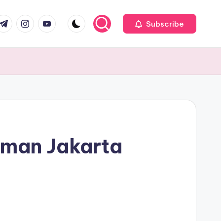
com
r.com
.me
instagram.com
youtube.com
Subscribe
man Jakarta