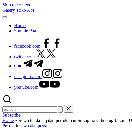
Skip to content
Galery Toko Abi
Home
Sample Page
facebook.com
twitter.com
t.me
instagram.com
youtube.com
Subscribe
Home
»
Sewa tenda hajatan pernikahan Sukapura Cilincing Jakarta U
Posted in
sewa alat pesta