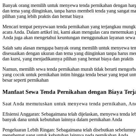
Banyak orang memilih untuk menyewa tenda pernikahan dengan harga
dan tema yang diinginkan, tanpa harus membeli tenda yang sangat maha
pilihan yang lebih praktis dan hemat biaya
Mencari tempat penyewaan tenda pernikahan yang terjangkau mungkin 
acara Anda. Dalam artikel ini, kami akan mengulas cara menemukan 
Anda juga akan mengetahui keuntungan menggunakan layanan sewa ten
Salah satu alasan mengapa banyak orang memilih untuk menyewa tend
disesuaikan dengan ukuran dan tema yang diinginkan tanpa harus memb
dan kursi, yang menjadikannya pilihan yang hemat biaya dan praktis
Namun, memilih sewa tenda pernikahan murah tidak berarti mengorban
yang cocok untuk pernikahan intim hingga tenda besar yang tepat untu
besar seperti pernikahan
Manfaat Sewa Tenda Pernikahan dengan Biaya Ter
Saat Anda memutuskan untuk menyewa tenda pernikahan, And
Efisiensi Anggaran: Sebagaimana telah dijelaskan, menyewa tenda
banyak dana untuk kebutuhan lainnya dalam pernikahan Anda
Pengeluaran Lebih Ringan: Sebagaimana telah disebutkan sebelumny
menghemat uang untuk kebutuhan lainnya pada pernikahan Anda