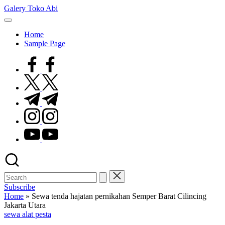
Skip
Galery Toko Abi
to
content
Home
Sample Page
facebook.com
twitter.com
t.me
instagram.com
youtube.com
Subscribe
Home
»
Sewa tenda hajatan pernikahan Semper Barat Cilincing
Jakarta Utara
Posted
sewa alat pesta
in