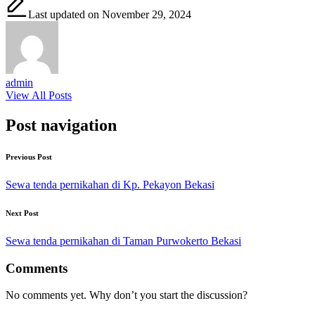
Last updated on November 29, 2024
admin
View All Posts
Post navigation
Previous Post
Sewa tenda pernikahan di Kp. Pekayon Bekasi
Next Post
Sewa tenda pernikahan di Taman Purwokerto Bekasi
Comments
No comments yet. Why don’t you start the discussion?