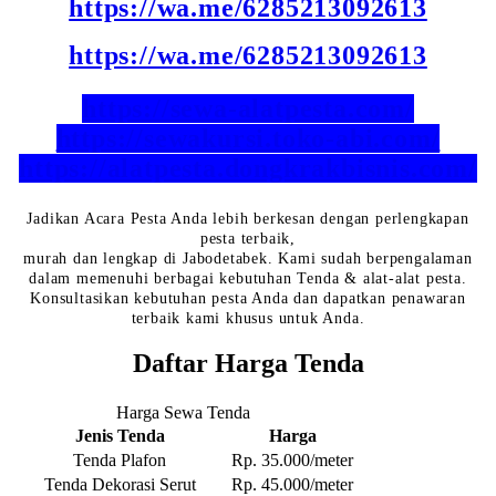
https://wa.me/6285213092613
https://wa.me/6285213092613
https://sewa-alatpesta.com/
https://sewakursi.toko-abi.com/
https://alatpesta.dongkrakbisnis.com/
Jadikan Acara Pesta Anda lebih berkesan dengan perlengkapan
pesta terbaik,
murah dan lengkap di Jabodetabek. Kami sudah berpengalaman
dalam memenuhi berbagai kebutuhan Tenda & alat-alat pesta.
Konsultasikan kebutuhan pesta Anda dan dapatkan penawaran
terbaik kami khusus untuk Anda.
Daftar Harga Tenda
Harga Sewa Tenda
Jenis Tenda
Harga
Tenda Plafon
Rp. 35.000/meter
Tenda Dekorasi Serut
Rp. 45.000/meter