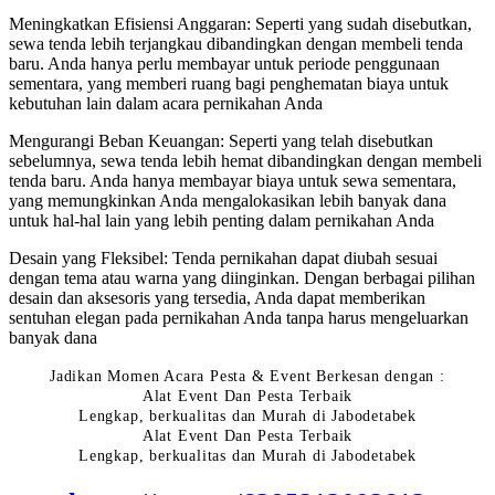
Meningkatkan Efisiensi Anggaran: Seperti yang sudah disebutkan,
sewa tenda lebih terjangkau dibandingkan dengan membeli tenda
baru. Anda hanya perlu membayar untuk periode penggunaan
sementara, yang memberi ruang bagi penghematan biaya untuk
kebutuhan lain dalam acara pernikahan Anda
Mengurangi Beban Keuangan: Seperti yang telah disebutkan
sebelumnya, sewa tenda lebih hemat dibandingkan dengan membeli
tenda baru. Anda hanya membayar biaya untuk sewa sementara,
yang memungkinkan Anda mengalokasikan lebih banyak dana
untuk hal-hal lain yang lebih penting dalam pernikahan Anda
Desain yang Fleksibel: Tenda pernikahan dapat diubah sesuai
dengan tema atau warna yang diinginkan. Dengan berbagai pilihan
desain dan aksesoris yang tersedia, Anda dapat memberikan
sentuhan elegan pada pernikahan Anda tanpa harus mengeluarkan
banyak dana
Jadikan Momen Acara Pesta & Event Berkesan dengan :
Alat Event Dan Pesta Terbaik
Lengkap, berkualitas dan Murah di Jabodetabek
Alat Event Dan Pesta Terbaik
Lengkap, berkualitas dan Murah di Jabodetabek