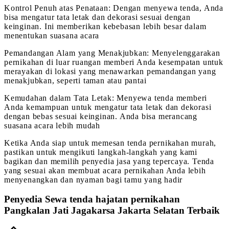
Kontrol Penuh atas Penataan: Dengan menyewa tenda, Anda
bisa mengatur tata letak dan dekorasi sesuai dengan
keinginan. Ini memberikan kebebasan lebih besar dalam
menentukan suasana acara
Pemandangan Alam yang Menakjubkan: Menyelenggarakan
pernikahan di luar ruangan memberi Anda kesempatan untuk
merayakan di lokasi yang menawarkan pemandangan yang
menakjubkan, seperti taman atau pantai
Kemudahan dalam Tata Letak: Menyewa tenda memberi
Anda kemampuan untuk mengatur tata letak dan dekorasi
dengan bebas sesuai keinginan. Anda bisa merancang
suasana acara lebih mudah
Ketika Anda siap untuk memesan tenda pernikahan murah,
pastikan untuk mengikuti langkah-langkah yang kami
bagikan dan memilih penyedia jasa yang tepercaya. Tenda
yang sesuai akan membuat acara pernikahan Anda lebih
menyenangkan dan nyaman bagi tamu yang hadir
Penyedia Sewa tenda hajatan pernikahan
Pangkalan Jati Jagakarsa Jakarta Selatan Terbaik