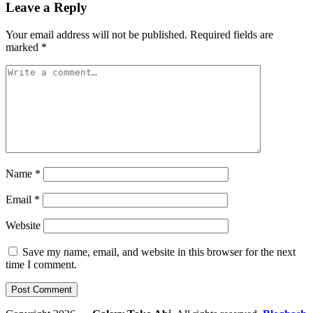
Leave a Reply
Your email address will not be published.
Required fields are
marked
*
Name
*
Email
*
Website
Save my name, email, and website in this browser for the next
time I comment.