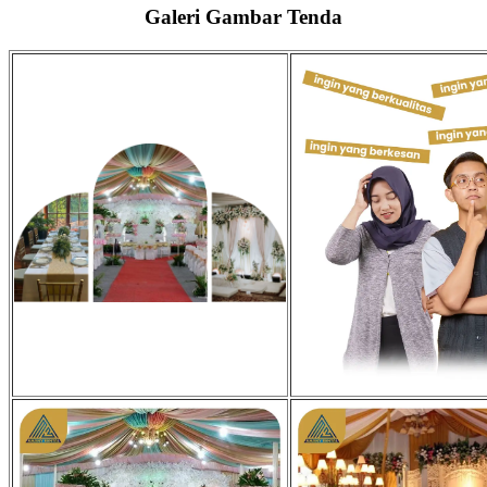
Galeri Gambar Tenda