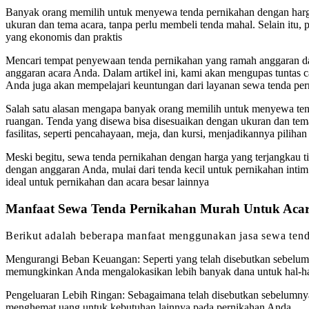
Banyak orang memilih untuk menyewa tenda pernikahan dengan harga 
ukuran dan tema acara, tanpa perlu membeli tenda mahal. Selain itu, 
yang ekonomis dan praktis
Mencari tempat penyewaan tenda pernikahan yang ramah anggaran dap
anggaran acara Anda. Dalam artikel ini, kami akan mengupas tuntas 
Anda juga akan mempelajari keuntungan dari layanan sewa tenda pern
Salah satu alasan mengapa banyak orang memilih untuk menyewa tend
ruangan. Tenda yang disewa bisa disesuaikan dengan ukuran dan tema 
fasilitas, seperti pencahayaan, meja, dan kursi, menjadikannya piliha
Meski begitu, sewa tenda pernikahan dengan harga yang terjangkau 
dengan anggaran Anda, mulai dari tenda kecil untuk pernikahan intim 
ideal untuk pernikahan dan acara besar lainnya
Manfaat Sewa Tenda Pernikahan Murah Untuk Aca
Berikut adalah beberapa manfaat menggunakan jasa sewa tend
Mengurangi Beban Keuangan: Seperti yang telah disebutkan sebelum
memungkinkan Anda mengalokasikan lebih banyak dana untuk hal-hal
Pengeluaran Lebih Ringan: Sebagaimana telah disebutkan sebelumny
menghemat uang untuk kebutuhan lainnya pada pernikahan Anda