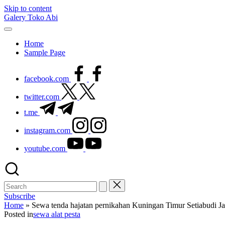
Skip to content
Galery Toko Abi
Home
Sample Page
facebook.com
twitter.com
t.me
instagram.com
youtube.com
Subscribe
Home
»
Sewa tenda hajatan pernikahan Kuningan Timur Setiabudi Ja
Posted in
sewa alat pesta