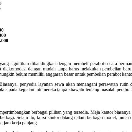
0
0
00
000
.000
ng signifikan dibandingkan dengan membeli perabot secara permane
at diakomodasi dengan mudah tanpa harus melakukan pembelian baru
 mungkin belum memiliki anggaran besar untuk pembelian perabot kanto
iasanya, penyedia layanan sewa akan menangani perawatan rutin da
okus pada kegiatan inti mereka tanpa khawatir tentang masalah perabot.
pertimbangkan berbagai pilihan yang tersedia. Meja kantor biasanya 
berbagi. Selain itu, kursi kantor datang dalam berbagai model, mula
 jam kerja panjang.