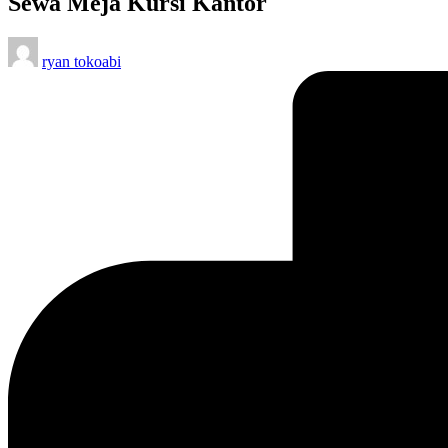
Sewa Meja Kursi Kantor
Posted
ryan tokoabi
by