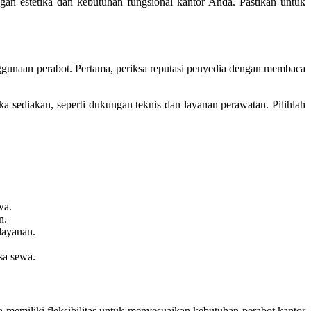
an estetika dan kebutuhan fungsional kantor Anda. Pastikan untuk
ggunaan perabot. Pertama, periksa reputasi penyedia dengan membaca
ka sediakan, seperti dukungan teknis dan layanan perawatan. Pilihlah
wa.
n.
layanan.
sa sewa.
emiliki fleksibilitas untuk menyesuaikan kebutuhan perabot kantor