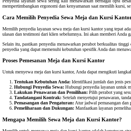
Penyedia layanan sewa sering kali menawarkan berbagai opsi desa
mempertimbangkan ergonomi dan kenyamanan saat memilih kursi, ser
Cara Memilih Penyedia Sewa Meja dan Kursi Kanto
Memilih penyedia layanan sewa meja dan kursi kantor yang tepat ad
ulasan dan testimoni dari klien sebelumnya. Ini akan memberi Anda 
Selain itu, pastikan penyedia menawarkan perabot berkualitas tinggi
penyedia yang dapat memenuhi kebutuhan spesifik Anda dan menawar
Proses Pemesanan Meja dan Kursi Kantor
Untuk menyewa meja dan kursi kantor, Anda dapat mengikuti langkah
Tentukan Kebutuhan Anda:
Identifikasi jumlah dan jenis pe
Hubungi Penyedia Sewa:
Hubungi penyedia layanan untuk men
Lakukan Penawaran dan Pemilihan:
Pilih perabot yang ses
Tandatangani Kontrak:
Setelah menyetujui penawaran, tanda
Pemasangan dan Pengaturan:
Atur jadwal pemasangan dan p
Pemeliharaan dan Dukungan:
Manfaatkan layanan pemelihar
Mengapa Memilih Sewa Meja dan Kursi Kantor?
Memilih untuk menyewa meja dan kursi kantor adalah keputusan str