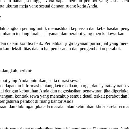
in dan bahan, sehingga Anda dapat memilih perabot yang sesuai deng
ta ukuran meja yang sesuai dengan ruang kerja Anda.
r
alah langkah penting untuk memastikan kepuasan dan keberhasilan pen
gambaran tentang kualitas layanan dan perabot yang mereka tawarkan.
 dan dalam kondisi baik. Perhatikan juga layanan purna jual yang mere
kan fleksibilitas dalam hal pemesanan dan pengembalian perabot.
-langkah berikut:
rabot yang Anda butuhkan, serta durasi sewa.
dapatkan informasi tentang ketersediaan, harga, dan syarat-syarat se
uai dengan kebutuhan Anda dan negosiasikan penawaran jika diperluka
tangani kontrak sewa yang mencakup semua detail terkait perabot dan 
engaturan perabot di ruang kantor Anda.
aan dan dukungan jika ada masalah atau kebutuhan khusus selama ma
ategis yang dapat memberikan banyak keuntungan. Dengan sewa, Anda m