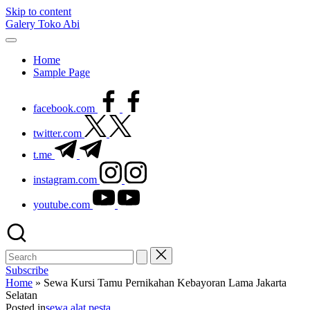
Skip to content
Galery Toko Abi
Home
Sample Page
facebook.com
twitter.com
t.me
instagram.com
youtube.com
Subscribe
Home
»
Sewa Kursi Tamu Pernikahan Kebayoran Lama Jakarta
Selatan
Posted in
sewa alat pesta