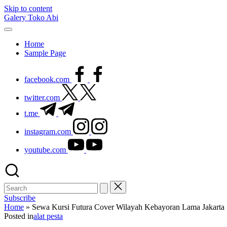
Skip to content
Galery Toko Abi
Home
Sample Page
facebook.com
twitter.com
t.me
instagram.com
youtube.com
Subscribe
Home
»
Sewa Kursi Futura Cover Wilayah Kebayoran Lama Jakarta 
Posted in
alat pesta