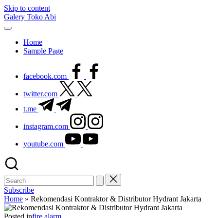
Skip to content
Galery Toko Abi
Home
Sample Page
facebook.com
twitter.com
t.me
instagram.com
youtube.com
Subscribe
Home
»
Rekomendasi Kontraktor & Distributor Hydrant Jakarta
Posted in
fire alarm