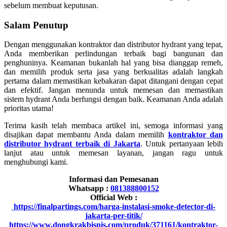
sebelum membuat keputusan.
Salam Penutup
Dengan menggunakan kontraktor dan distributor hydrant yang tepat,
Anda memberikan perlindungan terbaik bagi bangunan dan
penghuninya. Keamanan bukanlah hal yang bisa dianggap remeh,
dan memilih produk serta jasa yang berkualitas adalah langkah
pertama dalam memastikan kebakaran dapat ditangani dengan cepat
dan efektif. Jangan menunda untuk memesan dan memastikan
sistem hydrant Anda berfungsi dengan baik. Keamanan Anda adalah
prioritas utama!
Terima kasih telah membaca artikel ini, semoga informasi yang
disajikan dapat membantu Anda dalam memilih
kontraktor dan
distributor hydrant terbaik di Jakarta
. Untuk pertanyaan lebih
lanjut atau untuk memesan layanan, jangan ragu untuk
menghubungi kami.
Informasi dan Pemesanan
Whatsapp :
081388800152
Official Web :
https://finalpartings.com/harga-instalasi-smoke-detector-di-
jakarta-per-titik/
https://www.dongkrakbisnis.com/produk/371161/kontraktor-