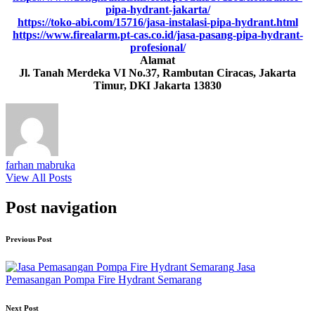
pipa-hydrant-jakarta/
https://toko-abi.com/15716/jasa-instalasi-pipa-hydrant.html
https://www.firealarm.pt-cas.co.id/jasa-pasang-pipa-hydrant-
profesional/
Alamat
Jl. Tanah Merdeka VI No.37, Rambutan Ciracas, Jakarta
Timur, DKI Jakarta 13830
farhan mabruka
View All Posts
Post navigation
Previous Post
Jasa
Pemasangan Pompa Fire Hydrant Semarang
Next Post