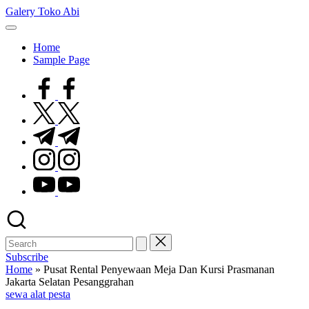
Skip
Galery Toko Abi
to
content
Home
Sample Page
facebook.com
twitter.com
t.me
instagram.com
youtube.com
Subscribe
Home
»
Pusat Rental Penyewaan Meja Dan Kursi Prasmanan
Jakarta Selatan Pesanggrahan
Posted
sewa alat pesta
in