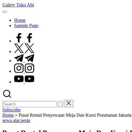
Skip
Galery Toko Abi
to
content
Home
Sample Page
facebook.com
twitter.com
t.me
instagram.com
youtube.com
Subscribe
Home
»
Pusat Rental Penyewaan Meja Dan Kursi Prasmanan Jakarta
Posted
sewa alat pesta
in