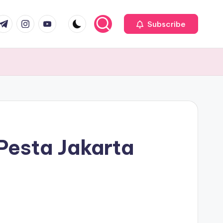
com
r.com
.me
instagram.com
youtube.com
Subscribe
Pesta Jakarta