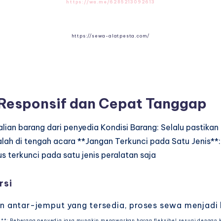
https://wa.me/6285213092613
https://sewa-alatpesta.com/
 Responsif dan Cepat Tanggap
an barang dari penyedia Kondisi Barang: Selalu pastikan
lah di tengah acara **Jangan Terkunci pada Satu Jenis**
s terkunci pada satu jenis peralatan saja
rsi
antar-jemput yang tersedia, proses sewa menjadi le
ga**: Beberapa penyedia jasa mungkin menawarkan harga fleksibel sesuai dengan