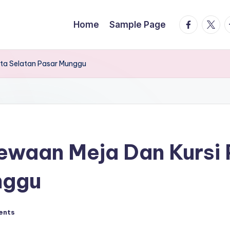
facebook.
twitte
t
Home
Sample Page
rta Selatan Pasar Munggu
ewaan Meja Dan Kursi 
nggu
ents