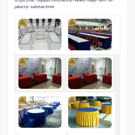
https://nur-aqiqah.com/rental-sewa-meja-ibm-di-
jakarta-selatan.html
;
;