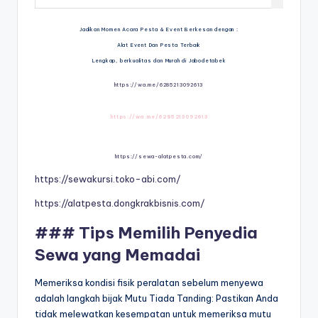
Jadikan Momen Acara Pesta & Event Berkesan dengan :
Alat Event Dan Pesta Terbaik
Lengkap, berkualitas dan Murah di Jabodetabek
https://wa.me/6285213092613
https://wa.me/6285213092613
https://sewa-alatpesta.com/
https://sewakursi.toko-abi.com/
https://alatpesta.dongkrakbisnis.com/
### Tips Memilih Penyedia
Sewa yang Memadai
Memeriksa kondisi fisik peralatan sebelum menyewa
adalah langkah bijak Mutu Tiada Tanding: Pastikan Anda
tidak melewatkan kesempatan untuk memeriksa mutu