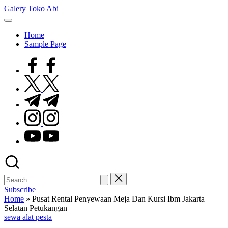
Skip
Galery Toko Abi
to
content
Home
Sample Page
facebook.com
twitter.com
t.me
instagram.com
youtube.com
Subscribe
Home
»
Pusat Rental Penyewaan Meja Dan Kursi Ibm Jakarta
Selatan Petukangan
Posted
sewa alat pesta
in