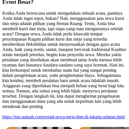
Event Besar?
Ketika Anda berencana untuk mengadakan sebuah acara, pastinya
Anda tidak ingin repot, bukan? Nah, menggunakan jasa sewa kursi
dan meja adalah pilihan yang Hemat Ruang: Tentu, Anda bisa
membeli kursi dan meja, tapi siapa yang mau mengurusnya setelah
acara? Dengan sewa, Anda tidak perlu khawatir tempat
penyimpanan Ragam pilihan kursi dan meja yang tersedia
memberikan fleksibilitas untuk menyesuaikan dengan gaya acara
Anda, baik yang resmi, santai, maupun bercorak tradisional Kualitas
selalu menjadi prioritas, begitu kata penyedia sewa. Mereka yakin
peralatan yang disediakan akan membuat tamu Anda merasa lebih
nyaman dari biasanya Saudara-saudara yang saya hormati, Hari ini,
kita berkumpul untuk membahas suatu hal yang sangat penting
dalam pengelolaan acara, yaitu penghematan biaya. Sebagaimana
kita ketahui, membeli peralatan baru untuk acara tidaklah murah.
Anggaran yang diperlukan bisa menjadi beban yang berat bagi kita
semua. Namun, ada solusi yang lebih bijak: menyewa peralatan
tersebut. Dengan langkah ini, kita dapat menghemat pengeluaran
dan menggunakan dana yang ada untuk keperluan lain yang lebih
mendesak dan penting
https://nur-aqiqah.com/rental-sewa-meja-ibm-di-jakarta-selatan.html