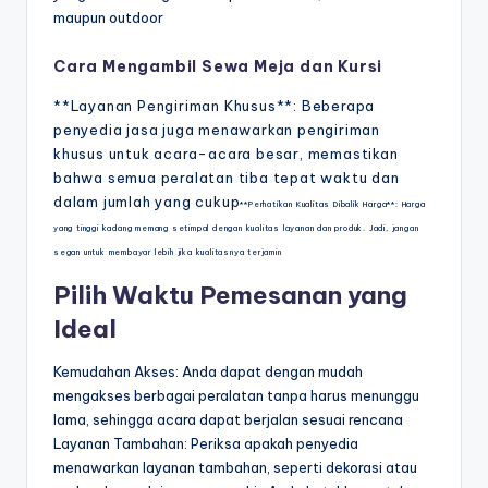
maupun outdoor
Cara Mengambil Sewa Meja dan Kursi
**Layanan Pengiriman Khusus**: Beberapa
penyedia jasa juga menawarkan pengiriman
khusus untuk acara-acara besar, memastikan
bahwa semua peralatan tiba tepat waktu dan
dalam jumlah yang cukup
**Perhatikan Kualitas Dibalik Harga**: Harga
yang tinggi kadang memang setimpal dengan kualitas layanan dan produk. Jadi, jangan
segan untuk membayar lebih jika kualitasnya terjamin
Pilih Waktu Pemesanan yang
Ideal
Kemudahan Akses: Anda dapat dengan mudah
mengakses berbagai peralatan tanpa harus menunggu
lama, sehingga acara dapat berjalan sesuai rencana
Layanan Tambahan: Periksa apakah penyedia
menawarkan layanan tambahan, seperti dekorasi atau