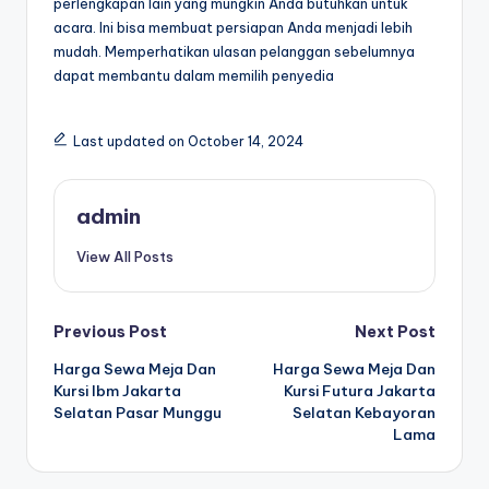
perlengkapan lain yang mungkin Anda butuhkan untuk
acara. Ini bisa membuat persiapan Anda menjadi lebih
mudah. Memperhatikan ulasan pelanggan sebelumnya
dapat membantu dalam memilih penyedia
Last updated on October 14, 2024
admin
View All Posts
Post
Previous Post
Next Post
Harga Sewa Meja Dan
Harga Sewa Meja Dan
navigation
Kursi Ibm Jakarta
Kursi Futura Jakarta
Selatan Pasar Munggu
Selatan Kebayoran
Lama