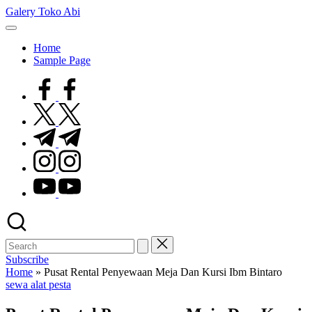
Skip
Galery Toko Abi
to
content
Home
Sample Page
facebook.com
twitter.com
t.me
instagram.com
youtube.com
Subscribe
Home
»
Pusat Rental Penyewaan Meja Dan Kursi Ibm Bintaro
Posted
sewa alat pesta
in