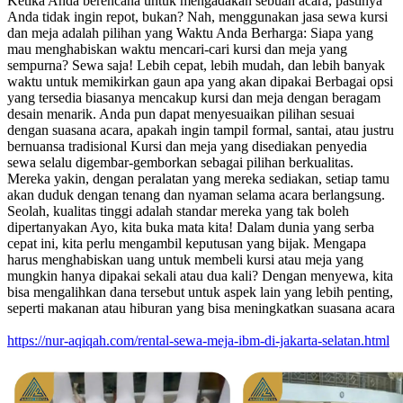
Ketika Anda berencana untuk mengadakan sebuah acara, pastinya
Anda tidak ingin repot, bukan? Nah, menggunakan jasa sewa kursi
dan meja adalah pilihan yang Waktu Anda Berharga: Siapa yang
mau menghabiskan waktu mencari-cari kursi dan meja yang
sempurna? Sewa saja! Lebih cepat, lebih mudah, dan lebih banyak
waktu untuk memikirkan gaun apa yang akan dipakai Berbagai opsi
yang tersedia biasanya mencakup kursi dan meja dengan beragam
desain menarik. Anda pun dapat menyesuaikan pilihan sesuai
dengan suasana acara, apakah ingin tampil formal, santai, atau justru
bernuansa tradisional Kursi dan meja yang disediakan penyedia
sewa selalu digembar-gemborkan sebagai pilihan berkualitas.
Mereka yakin, dengan peralatan yang mereka sediakan, setiap tamu
akan duduk dengan tenang dan nyaman selama acara berlangsung.
Seolah, kualitas tinggi adalah standar mereka yang tak boleh
dipertanyakan Ayo, kita buka mata kita! Dalam dunia yang serba
cepat ini, kita perlu mengambil keputusan yang bijak. Mengapa
harus menghabiskan uang untuk membeli kursi atau meja yang
mungkin hanya dipakai sekali atau dua kali? Dengan menyewa, kita
bisa mengalihkan dana tersebut untuk aspek lain yang lebih penting,
seperti makanan atau hiburan yang bisa meningkatkan suasana acara
https://nur-aqiqah.com/rental-sewa-meja-ibm-di-jakarta-selatan.html