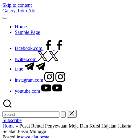
Skip to content
Galery Toko Abi
Home
Sample Page
facebook.com
twitter.com
t.me
instagram.com
youtube.com
Subscribe
Home
»
Pusat Rental Penyewaan Meja Dan Kursi Hajatan Jakarta
Selatan Pasar Munggu
Posted in
sewa alat pesta