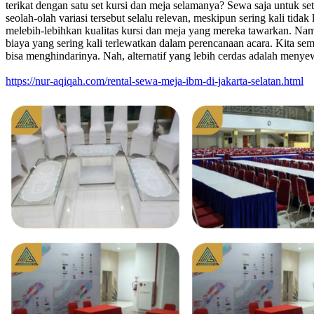
terikat dengan satu set kursi dan meja selamanya? Sewa saja untuk 
seolah-olah variasi tersebut selalu relevan, meskipun sering kali tid
melebih-lebihkan kualitas kursi dan meja yang mereka tawarkan. N
biaya yang sering kali terlewatkan dalam perencanaan acara. Kita sem
bisa menghindarinya. Nah, alternatif yang lebih cerdas adalah menyew
https://nur-aqiqah.com/rental-sewa-meja-ibm-di-jakarta-selatan.html