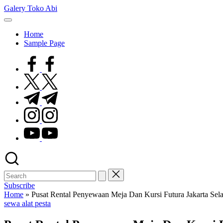
Skip
Galery Toko Abi
to
content
Home
Sample Page
facebook.com
twitter.com
t.me
instagram.com
youtube.com
Subscribe
Home
»
Pusat Rental Penyewaan Meja Dan Kursi Futura Jakarta Sela
Posted
sewa alat pesta
in