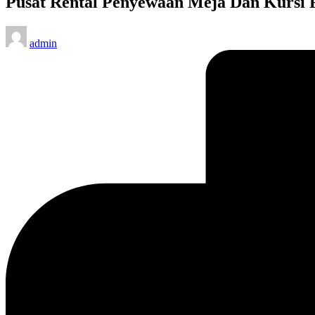
Pusat Rental Penyewaan Meja Dan Kursi F
Posted
admin
by