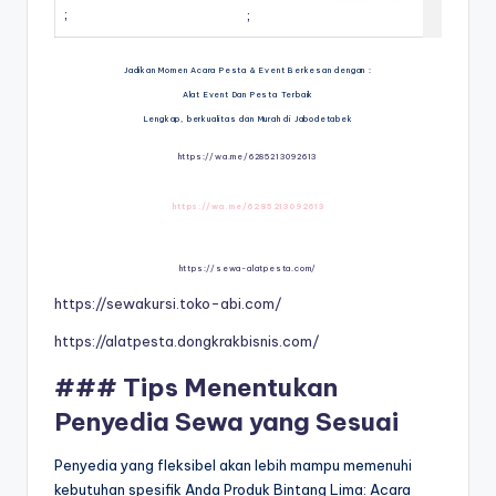
;
;
Jadikan Momen Acara Pesta & Event Berkesan dengan :
Alat Event Dan Pesta Terbaik
Lengkap, berkualitas dan Murah di Jabodetabek
https://wa.me/6285213092613
https://wa.me/6285213092613
https://sewa-alatpesta.com/
https://sewakursi.toko-abi.com/
https://alatpesta.dongkrakbisnis.com/
### Tips Menentukan
Penyedia Sewa yang Sesuai
Penyedia yang fleksibel akan lebih mampu memenuhi
kebutuhan spesifik Anda Produk Bintang Lima: Acara