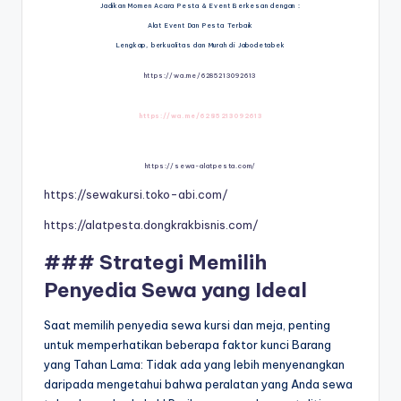
Jadikan Momen Acara Pesta & Event Berkesan dengan :
Alat Event Dan Pesta Terbaik
Lengkap, berkualitas dan Murah di Jabodetabek
https://wa.me/6285213092613
https://wa.me/6285213092613
https://sewa-alatpesta.com/
https://sewakursi.toko-abi.com/
https://alatpesta.dongkrakbisnis.com/
### Strategi Memilih
Penyedia Sewa yang Ideal
Saat memilih penyedia sewa kursi dan meja, penting
untuk memperhatikan beberapa faktor kunci Barang
yang Tahan Lama: Tidak ada yang lebih menyenangkan
daripada mengetahui bahwa peralatan yang Anda sewa