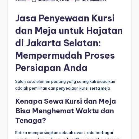
No Comments
Posted
by
Jasa Penyewaan Kursi
dan Meja untuk Hajatan
di Jakarta Selatan:
Mempermudah Proses
Persiapan Anda
Salah satu elemen penting yang sering kali diabaikan
adalah pemilihan dan penyediaan kursi serta meja
Kenapa Sewa Kursi dan Meja
Bisa Menghemat Waktu dan
Tenaga?
Ketika mempersiapkan sebuah event, ada berbagai