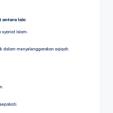
 antara lain
:
syariat Islam.
aik dalam menyelenggarakan aqiqah.
m.
sepakati.