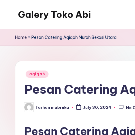
Galery Toko Abi
Home
»
Pesan Catering Aqiqah Murah Bekasi Utara
Posted
aqiqah
in
Pesan Catering A
farhan mabruka
July 30, 2024
No 
Posted
by
Pesan Catering Aqi