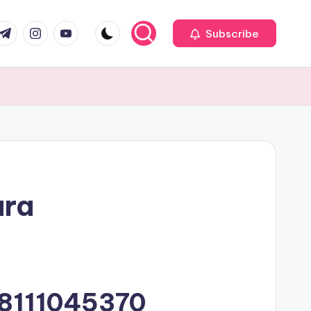
com
r.com
.me
instagram.com
youtube.com
Subscribe
ara
8111045370