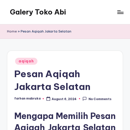
Galery Toko Abi
Home
»
Pesan Aqiqah Jakarta Selatan
Posted
aqiqah
in
Pesan Aqiqah
Jakarta Selatan
farhan mabruka
August 6, 2024
No Comments
Posted
by
Mengapa Memilih Pesan
Aqiqah Jakarta Selatan