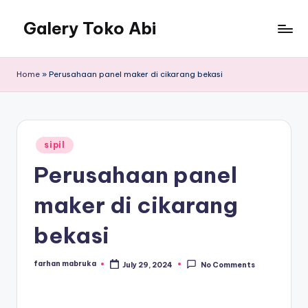
Galery Toko Abi
Home
»
Perusahaan panel maker di cikarang bekasi
Posted
sipil
in
Perusahaan panel
maker di cikarang
bekasi
farhan mabruka
July 29, 2024
No Comments
Posted
by