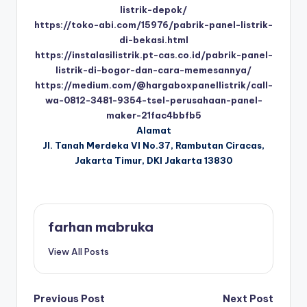
listrik-depok/
https://toko-abi.com/15976/pabrik-panel-listrik-
di-bekasi.html
https://instalasilistrik.pt-cas.co.id/pabrik-panel-
listrik-di-bogor-dan-cara-memesannya/
https://medium.com/@hargaboxpanellistrik/call-
wa-0812-3481-9354-tsel-perusahaan-panel-
maker-21fac4bbfb5
Alamat
Jl. Tanah Merdeka VI No.37, Rambutan Ciracas,
Jakarta Timur, DKI Jakarta 13830
farhan mabruka
View All Posts
Post
Previous Post
Next Post