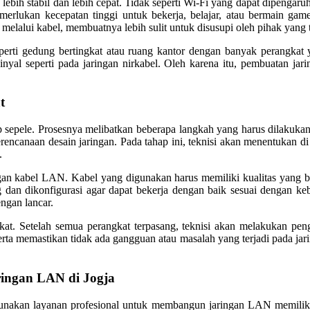
h stabil dan lebih cepat. Tidak seperti Wi-Fi yang dapat dipengaruhi
merlukan kecepatan tinggi untuk bekerja, belajar, atau bermain ga
 melalui kabel, membuatnya lebih sulit untuk disusupi oleh pihak yang
eperti gedung bertingkat atau ruang kantor dengan banyak perangka
nyal seperti pada jaringan nirkabel. Oleh karena itu, pembuatan j
t
sepele. Prosesnya melibatkan beberapa langkah yang harus dilakukan 
canaan desain jaringan. Pada tahap ini, teknisi akan menentukan di ma
.
gan kabel LAN. Kabel yang digunakan harus memiliki kualitas yang bai
ang dan dikonfigurasi agar dapat bekerja dengan baik sesuai dengan 
ngan lancar.
gkat. Setelah semua perangkat terpasang, teknisi akan melakukan pen
serta memastikan tidak ada gangguan atau masalah yang terjadi pada ja
ngan LAN di Jogja
nakan layanan profesional untuk membangun jaringan LAN memiliki b