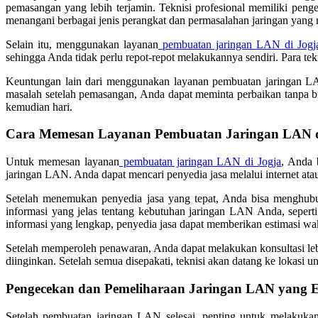
pemasangan yang lebih terjamin. Teknisi profesional memiliki pe
menangani berbagai jenis perangkat dan permasalahan jaringan yang 
Selain itu, menggunakan layanan
pembuatan jaringan LAN di Jogj
sehingga Anda tidak perlu repot-repot melakukannya sendiri. Para t
Keuntungan lain dari menggunakan layanan pembuatan jaringan LAN
masalah setelah pemasangan, Anda dapat meminta perbaikan tanpa bi
kemudian hari.
Cara Memesan Layanan Pembuatan Jaringan LAN d
Untuk memesan layanan
pembuatan jaringan LAN di Jogja
, Anda 
jaringan LAN. Anda dapat mencari penyedia jasa melalui internet at
Setelah menemukan penyedia jasa yang tepat, Anda bisa menghubu
informasi yang jelas tentang kebutuhan jaringan LAN Anda, seperti
informasi yang lengkap, penyedia jasa dapat memberikan estimasi 
Setelah memperoleh penawaran, Anda dapat melakukan konsultasi lebi
diinginkan. Setelah semua disepakati, teknisi akan datang ke lokasi
Pengecekan dan Pemeliharaan Jaringan LAN yang Ef
Setelah pembuatan jaringan LAN selesai, penting untuk melakukan 