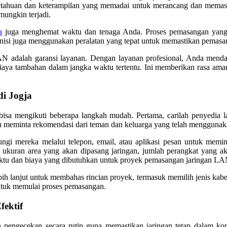
ngetahuan dan keterampilan yang memadai untuk merancang dan memas
mungkin terjadi.
a
juga menghemat waktu dan tenaga Anda. Proses pemasangan yang di
eknisi juga menggunakan peralatan yang tepat untuk memastikan pemasan
 adalah garansi layanan. Dengan layanan profesional, Anda mendapat
aya tambahan dalam jangka waktu tertentu. Ini memberikan rasa aman b
i Jogja
bisa mengikuti beberapa langkah mudah. Pertama, carilah penyedia
au meminta rekomendasi dari teman dan keluarga yang telah menggunak
ngi mereka melalui telepon, email, atau aplikasi pesan untuk memi
 ukuran area yang akan dipasang jaringan, jumlah perangkat yang ak
waktu dan biaya yang dibutuhkan untuk proyek pemasangan jaringan L
h lanjut untuk membahas rincian proyek, termasuk memilih jenis kabel,
 untuk memulai proses pemasangan.
ektif
pengecekan secara rutin guna memastikan jaringan tetap dalam kondi