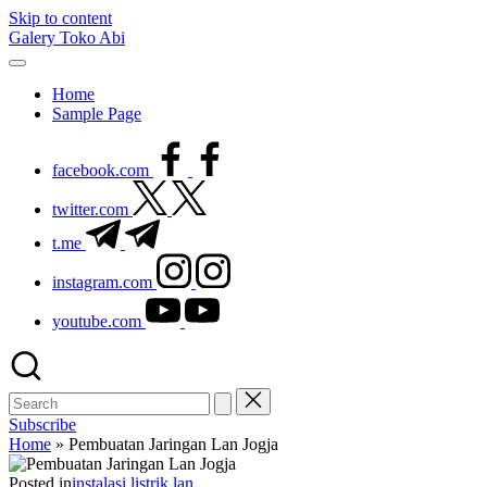
Skip to content
Galery Toko Abi
Home
Sample Page
facebook.com
twitter.com
t.me
instagram.com
youtube.com
Subscribe
Home
»
Pembuatan Jaringan Lan Jogja
Posted in
instalasi listrik
lan