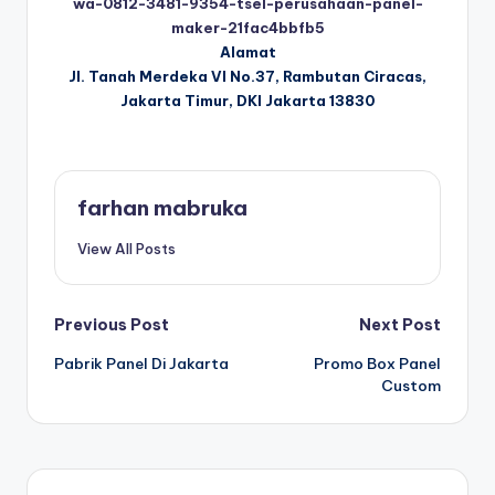
wa-0812-3481-9354-tsel-perusahaan-panel-
maker-21fac4bbfb5
Alamat
Jl. Tanah Merdeka VI No.37, Rambutan Ciracas,
Jakarta Timur, DKI Jakarta 13830
farhan mabruka
View All Posts
Post
Previous Post
Next Post
Pabrik Panel Di Jakarta
Promo Box Panel
navigation
Custom