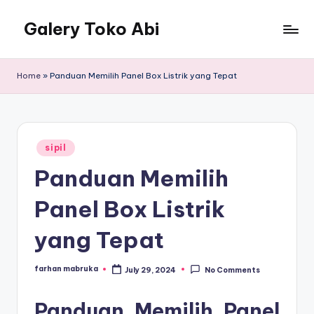
Galery Toko Abi
Home
»
Panduan Memilih Panel Box Listrik yang Tepat
Posted
sipil
in
Panduan Memilih
Panel Box Listrik
yang Tepat
farhan mabruka
July 29, 2024
No Comments
Posted
by
Panduan Memilih Panel