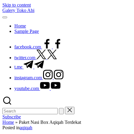
Skip to content
Galery Toko Abi
Home
Sample Page
facebook.com
twitter.com
t.me
instagram.com
youtube.com
Subscribe
Home
»
Paket Nasi Box Aqiqah Terdekat
Posted in
aqiqah