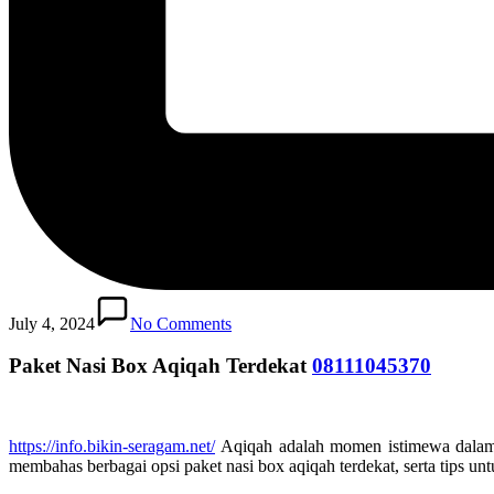
July 4, 2024
No Comments
Paket Nasi Box Aqiqah Terdekat
08111045370
https://info.bikin-seragam.net/
Aqiqah adalah momen istimewa dalam
membahas berbagai opsi paket nasi box aqiqah terdekat, serta tips un