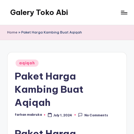
Galery Toko Abi
Home
»
Paket Harga Kambing Buat Aqiqah
Posted
aqiqah
in
Paket Harga
Kambing Buat
Aqiqah
farhan mabruka
July 1, 2024
No Comments
Posted
by
Paket Harga