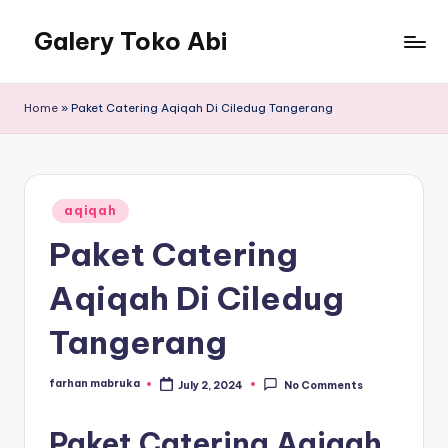
Galery Toko Abi
Home
»
Paket Catering Aqiqah Di Ciledug Tangerang
Posted
aqiqah
in
Paket Catering
Aqiqah Di Ciledug
Tangerang
farhan mabruka
July 2, 2024
No Comments
Posted
by
Paket Catering Aqiqah