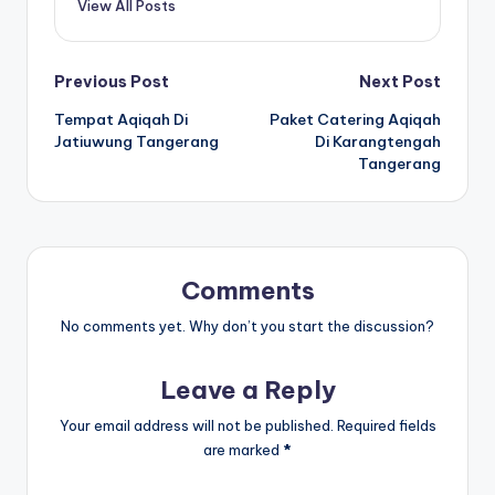
View All Posts
Post
Previous Post
Next Post
Tempat Aqiqah Di
Paket Catering Aqiqah
navigation
Jatiuwung Tangerang
Di Karangtengah
Tangerang
Comments
No comments yet. Why don’t you start the discussion?
Leave a Reply
Your email address will not be published.
Required fields
are marked
*