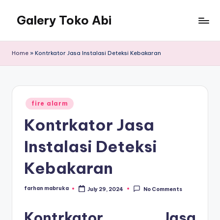
Galery Toko Abi
Home
»
Kontrkator Jasa Instalasi Deteksi Kebakaran
Posted
fire alarm
in
Kontrkator Jasa
Instalasi Deteksi
Kebakaran
farhan mabruka
July 29, 2024
No Comments
Posted
by
Kontrkator Jasa