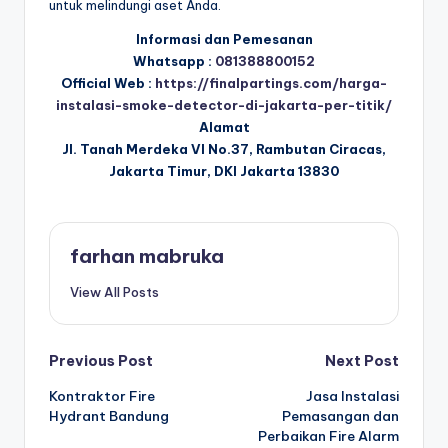
untuk melindungi aset Anda.
Informasi dan Pemesanan
Whatsapp :
081388800152
Official Web :
https://finalpartings.com/harga-
instalasi-smoke-detector-di-jakarta-per-titik/
Alamat
Jl. Tanah Merdeka VI No.37, Rambutan Ciracas,
Jakarta Timur, DKI Jakarta 13830
farhan mabruka
View All Posts
Post
Previous Post
Next Post
Kontraktor Fire
Jasa Instalasi
navigation
Hydrant Bandung
Pemasangan dan
Perbaikan Fire Alarm