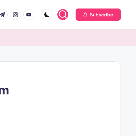
com
r.com
.me
instagram.com
youtube.com
Subscribe
em