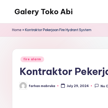
Galery Toko Abi
Home
»
Kontraktor Pekerjaan Fire Hydrant System
Posted
fire alarm
in
Kontraktor Pekerj
farhan mabruka
July 29, 2024
No 
Posted
by