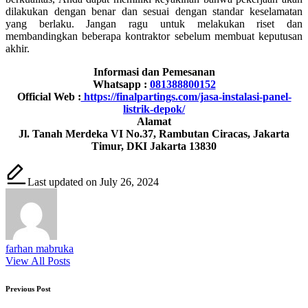
dilakukan dengan benar dan sesuai dengan standar keselamatan
yang berlaku. Jangan ragu untuk melakukan riset dan
membandingkan beberapa kontraktor sebelum membuat keputusan
akhir.
Informasi dan Pemesanan
Whatsapp :
081388800152
Official Web :
https://finalpartings.com/jasa-instalasi-panel-
listrik-depok/
Alamat
Jl. Tanah Merdeka VI No.37, Rambutan Ciracas, Jakarta
Timur, DKI Jakarta 13830
Last updated on July 26, 2024
farhan mabruka
View All Posts
Post
Previous Post