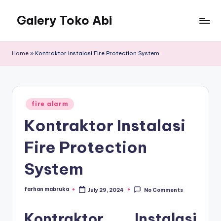
Galery Toko Abi
Home
»
Kontraktor Instalasi Fire Protection System
Posted
fire alarm
in
Kontraktor Instalasi
Fire Protection
System
farhan mabruka
July 29, 2024
No Comments
Posted
by
Kontraktor Instalasi