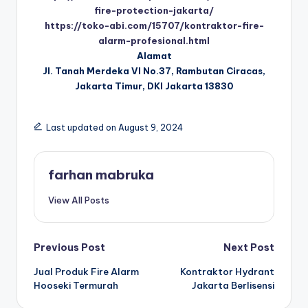
fire-protection-jakarta/
https://toko-abi.com/15707/kontraktor-fire-
alarm-profesional.html
Alamat
Jl. Tanah Merdeka VI No.37, Rambutan Ciracas,
Jakarta Timur, DKI Jakarta 13830
Last updated on August 9, 2024
farhan mabruka
View All Posts
Post
Previous Post
Next Post
Jual Produk Fire Alarm
Kontraktor Hydrant
navigation
Hooseki Termurah
Jakarta Berlisensi