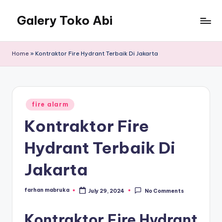
Galery Toko Abi
Home
»
Kontraktor Fire Hydrant Terbaik Di Jakarta
Posted
fire alarm
in
Kontraktor Fire
Hydrant Terbaik Di
Jakarta
farhan mabruka
July 29, 2024
No Comments
Posted
by
Kontraktor Fire Hydrant